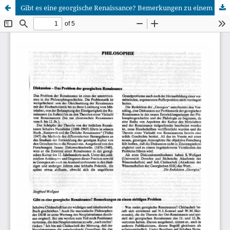
Gibt es eine georgische Renaissance? Bemerkungen zu einem strittigen Problem