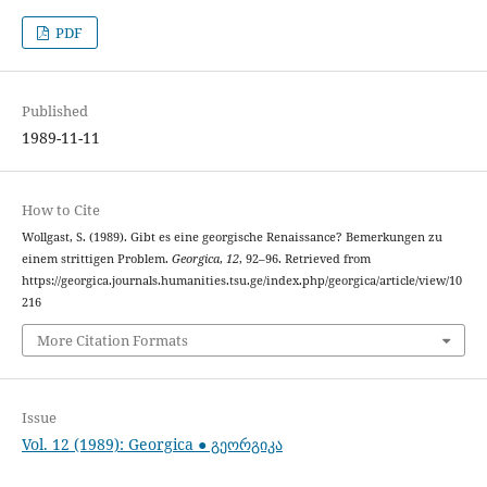
PDF
Published
1989-11-11
How to Cite
Wollgast, S. (1989). Gibt es eine georgische Renaissance? Bemerkungen zu
einem strittigen Problem.
Georgica
,
12
, 92–96. Retrieved from
https://georgica.journals.humanities.tsu.ge/index.php/georgica/article/view/10
216
More Citation Formats
Issue
Vol. 12 (1989): Georgica ● გეორგიკა