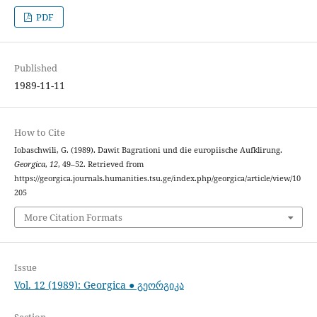
PDF
Published
1989-11-11
How to Cite
Iobaschwili, G. (1989). Dawit Bagrationi und die europiische Aufklirung.
Georgica
,
12
, 49–52. Retrieved from
https://georgica.journals.humanities.tsu.ge/index.php/georgica/article/view/10
205
More Citation Formats
Issue
Vol. 12 (1989): Georgica ● გეორგიკა