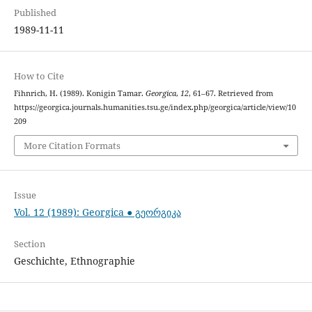
Published
1989-11-11
How to Cite
Fihnrich, H. (1989). Konigin Tamar.
Georgica
,
12
, 61–67. Retrieved from
https://georgica.journals.humanities.tsu.ge/index.php/georgica/article/view/10
209
More Citation Formats
Issue
Vol. 12 (1989): Georgica ● გეორგიკა
Section
Geschichte, Ethnographie