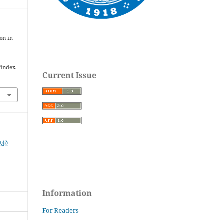
on in
/index.
Current Issue
იკა
Information
For Readers