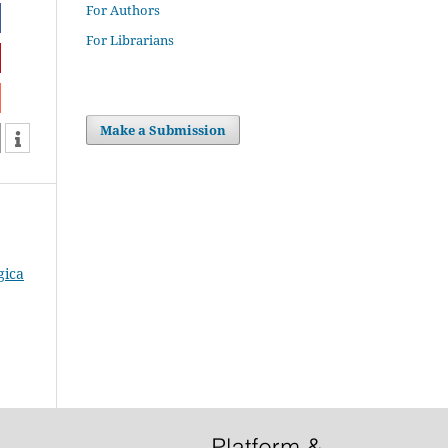
For Authors
For Librarians
Make a Submission
gica