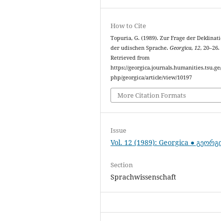
How to Cite
Topuria, G. (1989). Zur Frage der Deklinati
der udischen Sprache.
Georgica
,
12
, 20–26.
Retrieved from
https://georgica.journals.humanities.tsu.ge
php/georgica/article/view/10197
More Citation Formats
Issue
Vol. 12 (1989): Georgica ● გეორგ
Section
Sprachwissenschaft