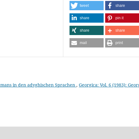
tweet
share
share
pin it
share
share
mail
print
ormans in den adyghischen Sprachen
,
Georgica: Vol. 6 (1983): Geor