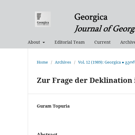
About
Editorial Team
Current
Archiv
Home
/
Archives
/
Vol. 12 (1989): Georgica ● გეო
Zur Frage der Deklination
Guram Topuria
Abstract