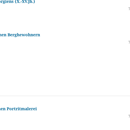
giens (X.-XV.Jh.)
schen Berghewohnern
hen Portritmalerei