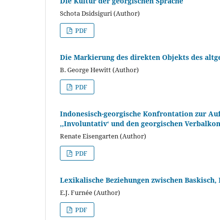
Die Kultur der georgischen Sprache
Schota Dsidsiguri (Author)
PDF
Die Markierung des direkten Objekts des altge
B. George Hewitt (Author)
PDF
Indonesisch-georgische Konfrontation zur Au
,,Involuntativ‘ und den georgischen Verbalko
Renate Eisengarten (Author)
PDF
Lexikalische Beziehungen zwischen Baskisch, 
E.J. Furnée (Author)
PDF