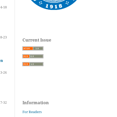
14-18
18-23
Current Issue
en
23-26
Information
27-32
For Readers