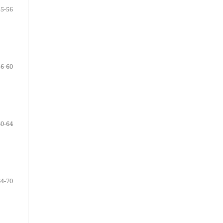
55-56
56-60
60-64
64-70