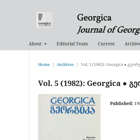
About
Editorial Team
Current
Archiv
Home
/
Archives
/
Vol. 5 (1982): Georgica ● გეორ
Vol. 5 (1982): Georgica ● გ
Published:
19