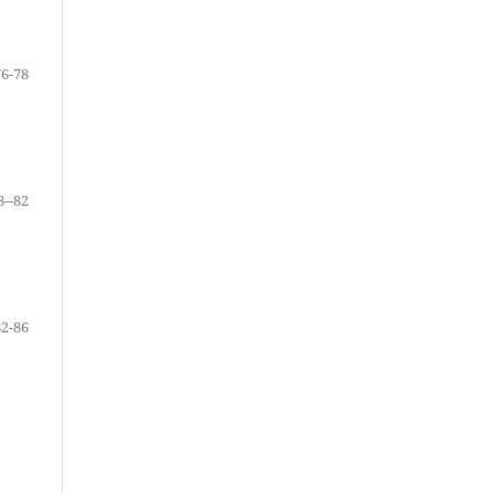
76-78
8--82
82-86