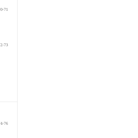
70-71
72-73
74-76