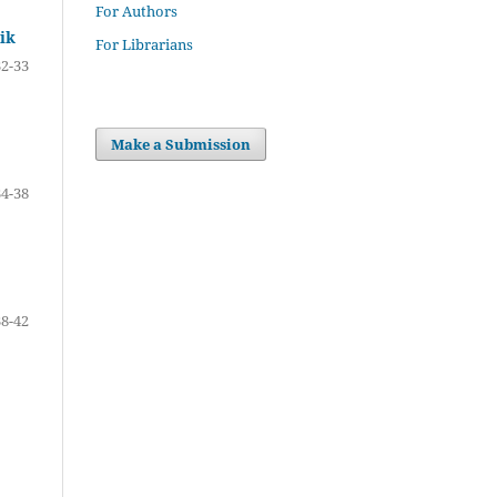
For Authors
ik
For Librarians
32-33
Make a Submission
34-38
38-42