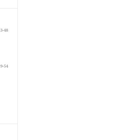
43-48
49-54